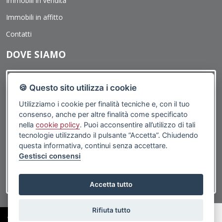
Immobili in vendita
negli altri casi, l'opposizione presuppone un motivo legittimo.
Immobili in affitto
Contatti
DOVE SIAMO
🍪 Questo sito utilizza i cookie
Utilizziamo i cookie per finalità tecniche e, con il tuo
consenso, anche per altre finalità come specificato
nella
cookie policy
. Puoi acconsentire all’utilizzo di tali
tecnologie utilizzando il pulsante “Accetta”. Chiudendo
questa informativa, continui senza accettare.
Gestisci consensi
Accetta tutto
Rifiuta tutto
©2019 Porticciolo Immobiliare | Via G.Caboto, 1R 16167 Genova (GE) - PI