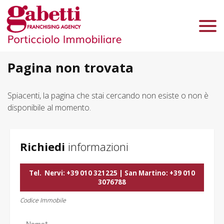
Chi Siamo
Immobili In Vendita
Immobili In Affitto
Pagina non trovata
Servizi
Spiacenti, la pagina che stai cercando non esiste o non è
disponibile al momento.
Contatti
Lascia Una Richiesta
Proponi Un Immobile
Richiedi
informazioni
Valuta Un Immobile
Tel.
Nervi: +39 010 321225 | San Martino: +39 010
3076788
Codice Immobile