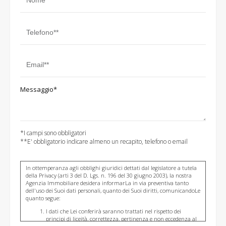
Messaggio*
*I campi sono obbligatori
**E' obbligatorio indicare almeno un recapito, telefono o email
In ottemperanza agli obblighi giuridici dettati dal legislatore a tutela
della Privacy (arti 3 del D. Lgs. n. 196 del 30 giugno 2003), la nostra
Agenzia Immobiliare desidera informarLa in via preventiva tanto
dell'uso dei Suoi dati personali, quanto dei Suoi diritti, comunicandoLe
quanto segue:
I dati che Lei conferirà saranno trattati nel rispetto dei
principi di liceità, correttezza, pertinenza e non eccedenza al