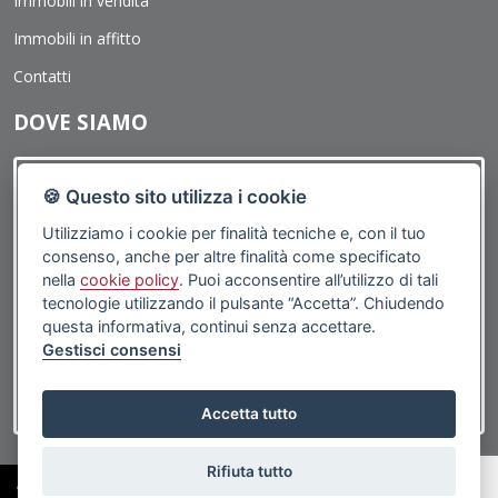
Immobili in vendita
negli altri casi, l'opposizione presuppone un motivo legittimo.
Immobili in affitto
Contatti
DOVE SIAMO
🍪 Questo sito utilizza i cookie
Utilizziamo i cookie per finalità tecniche e, con il tuo
consenso, anche per altre finalità come specificato
nella
cookie policy
. Puoi acconsentire all’utilizzo di tali
tecnologie utilizzando il pulsante “Accetta”. Chiudendo
questa informativa, continui senza accettare.
Gestisci consensi
Accetta tutto
Rifiuta tutto
©2019 Porticciolo Immobiliare | Via G.Caboto, 1R 16167 Genova (GE) - PI