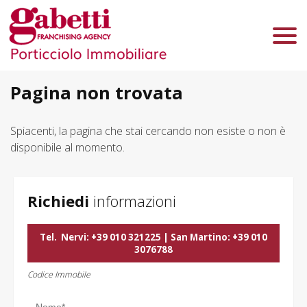
Chi Siamo
Immobili In Vendita
Immobili In Affitto
Pagina non trovata
Servizi
Spiacenti, la pagina che stai cercando non esiste o non è
disponibile al momento.
Contatti
Lascia Una Richiesta
Proponi Un Immobile
Richiedi
informazioni
Valuta Un Immobile
Tel.
Nervi: +39 010 321225 | San Martino: +39 010
3076788
Codice Immobile