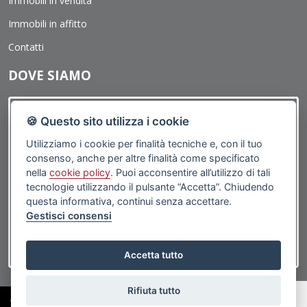
Immobili in vendita
negli altri casi, l'opposizione presuppone un motivo legittimo.
Immobili in affitto
Contatti
DOVE SIAMO
🍪 Questo sito utilizza i cookie
Utilizziamo i cookie per finalità tecniche e, con il tuo
consenso, anche per altre finalità come specificato
nella
cookie policy
. Puoi acconsentire all’utilizzo di tali
tecnologie utilizzando il pulsante “Accetta”. Chiudendo
questa informativa, continui senza accettare.
Gestisci consensi
Accetta tutto
Rifiuta tutto
©2019 Porticciolo Immobiliare | Via G.Caboto, 1R 16167 Genova (GE) - PI