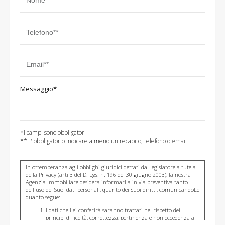
Messaggio*
*I campi sono obbligatori
**E' obbligatorio indicare almeno un recapito, telefono o email
In ottemperanza agli obblighi giuridici dettati dal legislatore a tutela
della Privacy (arti 3 del D. Lgs. n. 196 del 30 giugno 2003), la nostra
Agenzia Immobiliare desidera informarLa in via preventiva tanto
dell'uso dei Suoi dati personali, quanto dei Suoi diritti, comunicandoLe
quanto segue:
I dati che Lei conferirà saranno trattati nel rispetto dei
principi di liceità, correttezza, pertinenza e non eccedenza al