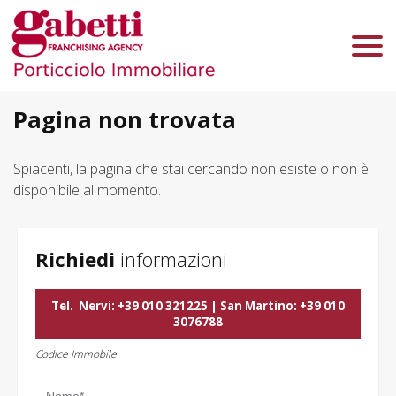
Chi Siamo
Immobili In Vendita
Immobili In Affitto
Pagina non trovata
Servizi
Spiacenti, la pagina che stai cercando non esiste o non è
disponibile al momento.
Contatti
Lascia Una Richiesta
Proponi Un Immobile
Richiedi
informazioni
Valuta Un Immobile
Tel.
Nervi: +39 010 321225 | San Martino: +39 010
3076788
Codice Immobile