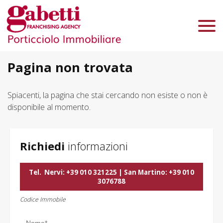
Chi Siamo
Immobili In Vendita
Immobili In Affitto
Pagina non trovata
Servizi
Spiacenti, la pagina che stai cercando non esiste o non è
disponibile al momento.
Contatti
Lascia Una Richiesta
Proponi Un Immobile
Richiedi
informazioni
Valuta Un Immobile
Tel.
Nervi: +39 010 321225 | San Martino: +39 010
3076788
Codice Immobile