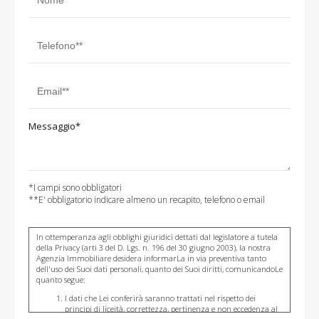
Messaggio*
*I campi sono obbligatori
**E' obbligatorio indicare almeno un recapito, telefono o email
In ottemperanza agli obblighi giuridici dettati dal legislatore a tutela
della Privacy (arti 3 del D. Lgs. n. 196 del 30 giugno 2003), la nostra
Agenzia Immobiliare desidera informarLa in via preventiva tanto
dell'uso dei Suoi dati personali, quanto dei Suoi diritti, comunicandoLe
quanto segue:
I dati che Lei conferirà saranno trattati nel rispetto dei
principi di liceità, correttezza, pertinenza e non eccedenza al