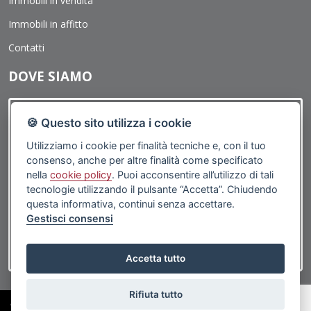
Immobili in vendita
negli altri casi, l'opposizione presuppone un motivo legittimo.
Immobili in affitto
Contatti
DOVE SIAMO
🍪 Questo sito utilizza i cookie
Utilizziamo i cookie per finalità tecniche e, con il tuo
consenso, anche per altre finalità come specificato
nella
cookie policy
. Puoi acconsentire all’utilizzo di tali
tecnologie utilizzando il pulsante “Accetta”. Chiudendo
questa informativa, continui senza accettare.
Gestisci consensi
Accetta tutto
Rifiuta tutto
©2019 Porticciolo Immobiliare | Via G.Caboto, 1R 16167 Genova (GE) - PI