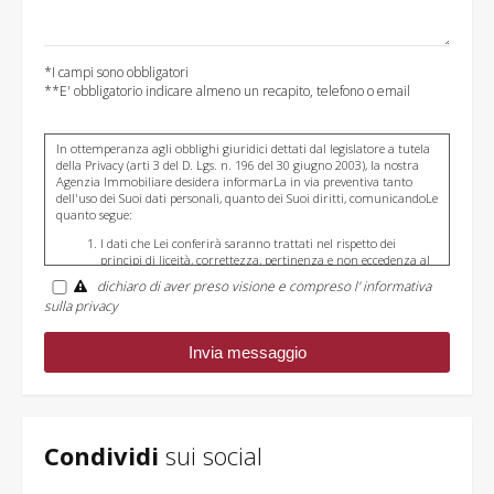
*I campi sono obbligatori
**E' obbligatorio indicare almeno un recapito, telefono o email
In ottemperanza agli obblighi giuridici dettati dal legislatore a tutela
della Privacy (arti 3 del D. Lgs. n. 196 del 30 giugno 2003), la nostra
Agenzia Immobiliare desidera informarLa in via preventiva tanto
dell'uso dei Suoi dati personali, quanto dei Suoi diritti, comunicandoLe
quanto segue:
I dati che Lei conferirà saranno trattati nel rispetto dei
principi di liceità, correttezza, pertinenza e non eccedenza al
solo fine di adempiere all'incarico di mediazione per acquisto/
dichiaro di aver preso visione e compreso l' informativa
vendita / locazione relativo all'immobile di Suo interesse; in
sulla privacy
ogni caso saranno conservati per un periodo di tempo non
superiore a quello strettamente necessario al conseguimento
della finalità medesima;
Il conferimento dei dati è obbligatorio per dare corso ai
rapporto negoziale citato ed il mancato conferimento
impedisce la conclusione dello stesso;
Il conferimento dei dati previsti dalla normativa in materia di
antiriciclaggio è obbligatorio e l'eventuale rifiuto di
rispondere preclude la prestazione professionale richiesta. Al
Condividi
sui social
riguardo si precisa che il trattamento dei dati personali
connesso agli obblighi antiriciclaggio avrà luogo avendo
riguardo alle specifiche modalità di esecuzione imposte agli