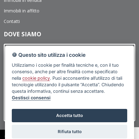
Immobili in vendita
negli altri casi, l'opposizione presuppone un motivo legittimo.
Immobili in affitto
Contatti
DOVE SIAMO
🍪 Questo sito utilizza i cookie
Utilizziamo i cookie per finalità tecniche e, con il tuo
consenso, anche per altre finalità come specificato
nella
cookie policy
. Puoi acconsentire all’utilizzo di tali
tecnologie utilizzando il pulsante “Accetta”. Chiudendo
questa informativa, continui senza accettare.
Gestisci consensi
Accetta tutto
Rifiuta tutto
©2019 Porticciolo Immobiliare | Via G.Caboto, 1R 16167 Genova (GE) - PI