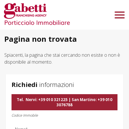
Chi Siamo
Immobili In Vendita
Immobili In Affitto
Pagina non trovata
Servizi
Spiacenti, la pagina che stai cercando non esiste o non è
disponibile al momento.
Contatti
Lascia Una Richiesta
Proponi Un Immobile
Richiedi
informazioni
Valuta Un Immobile
Tel.
Nervi: +39 010 321225 | San Martino: +39 010
3076788
Codice Immobile