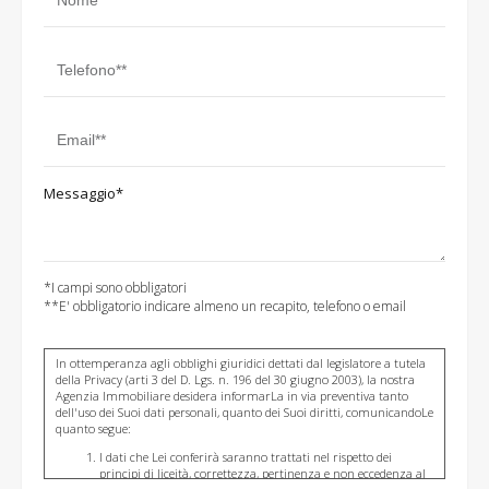
Messaggio*
*I campi sono obbligatori
**E' obbligatorio indicare almeno un recapito, telefono o email
In ottemperanza agli obblighi giuridici dettati dal legislatore a tutela
della Privacy (arti 3 del D. Lgs. n. 196 del 30 giugno 2003), la nostra
Agenzia Immobiliare desidera informarLa in via preventiva tanto
dell'uso dei Suoi dati personali, quanto dei Suoi diritti, comunicandoLe
quanto segue:
I dati che Lei conferirà saranno trattati nel rispetto dei
principi di liceità, correttezza, pertinenza e non eccedenza al