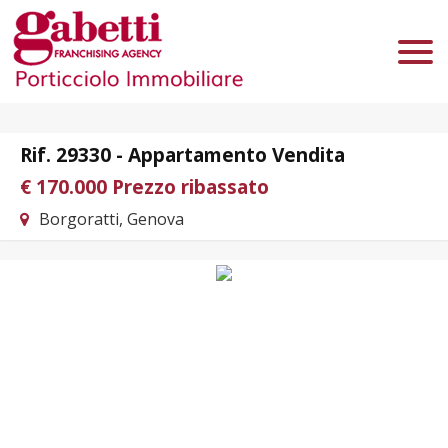
Chi Siamo
Immobili In Vendita
Immobili In Affitto
Rif. 29330 - Appartamento Vendita
Servizi
€ 170.000
Prezzo ribassato
Borgoratti, Genova
Contatti
Lascia Una Richiesta
Proponi Un Immobile
Valuta Un Immobile