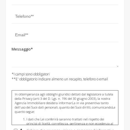
Messaggio*
*I campi sono obbligatori
**E' obbligatorio indicare almeno un recapito, telefono o email
In ottemperanza agli obblighi giuridici dettati dal legislatore a tutela
della Privacy (arti 3 del D. Lgs. n. 196 del 30 giugno 2003), la nostra
Agenzia Immobiliare desidera informarLa in via preventiva tanto
dell'uso dei Suoi dati personali, quanto dei Suoi diritti, comunicandoLe
quanto segue:
I dati che Lei conferirà saranno trattati nel rispetto dei
principi di liceità, correttezza, pertinenza e non eccedenza al
solo fine di adempiere all'incarico di mediazione per acquisto/